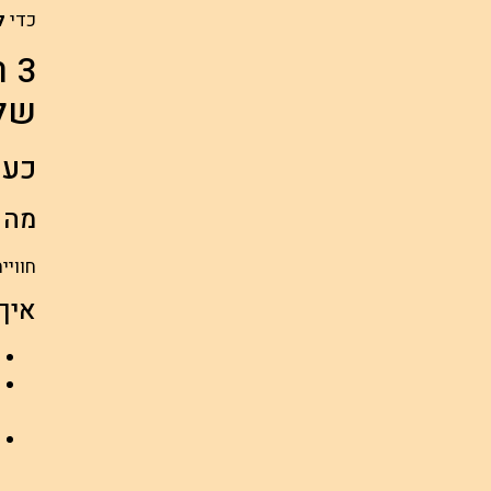
כדי
ל
3
שלנ
כעס
מה 
חוויי
איך