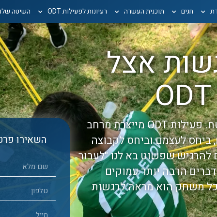
דת
חגים
תוכנית העשרה
רעיונות לפעילות ODT
השיטה שלנו
שות אצל
עולם ה-ODT הוא הרבה יותר ממשחקים בשטח. פעילות ODT מייצרת מרחב
ם, ביחס לעצמם וביחס לקבוצה
השאירו פרטי
ם להרגיש שפשוט בא לנו "לעבור
דברים הרבה יותר עמוקים
כל משחק הוא מראה לרגשות