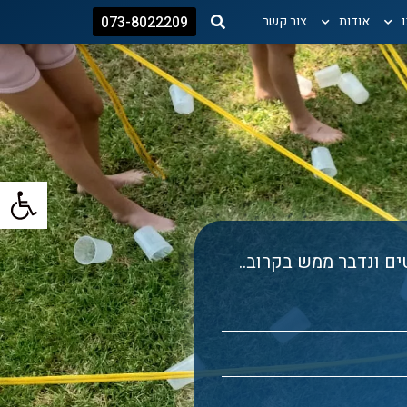
אודות
צור קשר
073-8022209
פתח
ם ונדבר ממש בקרוב..