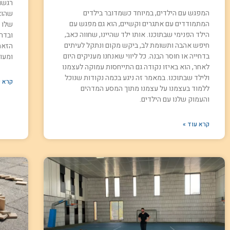
רגשות
המפגש עם הילדים, במיוחד כשמדובר בילדים
שהוא
המתמודדים עם אתגרים וקשיים, הוא גם מפגש עם
שלו 
הילד הפנימי שבתוכנו. אותו ילד שהיינו, שחווה כאב,
ובדרך
חיפש אהבה ותשומת לב, ביקש מקום ונתקל לעיתים
הזאת
בדחייה או חוסר הבנה. כל ליווי שאנחנו מעניקים היום
ומעו
לאחר, הוא באיזו נקודה גם התייחסות עמוקה לעצמנו
ולילד שבתוכנו. במאמר זה ניגע בכמה נקודות שנוכל
קרא ע
ללמוד בעצמנו על עצמנו מתוך המסע המדהים
והעמוק שלנו עם הילדים.
קרא עוד »