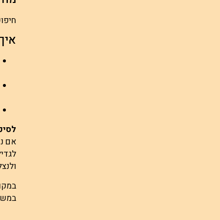
חיפוש
איך
לסיכו
אם נז
לגדי
ולנצל
במקו
במשי