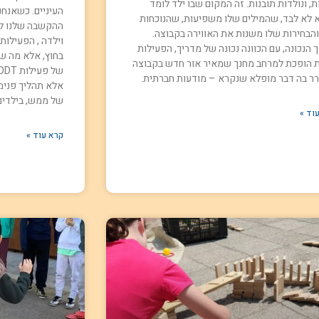
, ונולדות תובנות. זה המקום שבו ילד לומד
העיניים. כשאנחנ
 לא לבד, שהמילים שלו משפיעות, שהנוכחות
ההקשבה שלנו ליל
והבחירות שלו משנות את האווירה בקבוצה.
וילדה , הפעילות
 הנכונה, עם הכוונה נכונה של מדריך, הפעילות
בחוץ, אלא מה ש
 הופכת למרחב מחנך שמאיר אור חדש בקבוצה
רר בה דבר מופלא שנקרא – מודעות חברתית.
אלא תהליך פנימי
של ממש, בילדים 
וד »
קרא עוד »