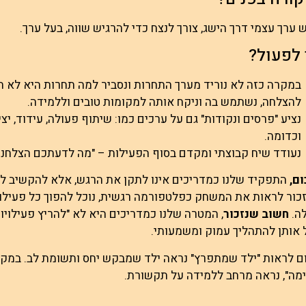
 ערך עצמי דרך הישג, צורך לנצח כדי להרגיש שווה, בעל ערך.
 לפעול?
במקרה כזה לא נוריד מערך התחרות ונסביר למה תחרות היא לא ח
להצלחה, נשתמש בה וניקח אותה למקומות טובים וללמידה.
נציע "פרסים ונקודות" גם על ערכים כמו: שיתוף פעולה, עידוד, י
וכדומה.
נעודד שיח קבוצתי ומקדם בסוף הפעילות – "מה לדעתכם הצלחנו 
ם,
התפקיד שלנו כמדריכים אינו לתקן את הרגש, אלא להקשיב לו ו
כור לראות את המשחק כפלטפורמה רגשית, נוכל להפוך כל פעילות
לה.
חשוב שנזכור
, המטרה שלנו כמדריכים היא לא "להריץ פעילויות
 אותן להתהליך עמוק ומשמעותי.
ם לראות "ילד שמתפרץ" נראה ילד שמבקש יחס ותשומת לב. במקו
מה", נראה מרחב ללמידה על תקשורת.