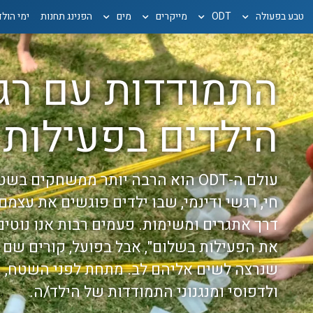
טבע בפעולה
ODT
מייקרים
מים
הפנינג תחנות
ימי הול
התמודדות עם רג
הילדים בפעילות ODT
חי, רגשי ודינמי, שבו ילדים פוגשים את עצמ
דרך אתגרים ומשימות. פעמים רבות אנו נוטי
את הפעילות בשלום", אבל בפועל, קורים שם 
שנרצה לשים אליהם לב. מתחת לפני השטח, 
ולדפוסי ומנגנוני התמודדות של הילד/ה.