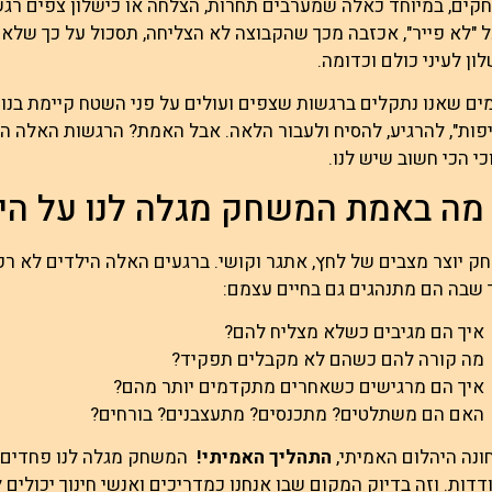
ים, במיוחד כאלה שמערבים תחרות, הצלחה או כישלון צפים רג
"לא פייר", אכזבה מכך שהקבוצה לא הצליחה, תסכול על כך שלא ל
ון לעיני כולם וכדומה.
ם שאנו נתקלים ברגשות שצפים ועולים על פני השטח קיימת בנו ה
ות", להרגיע, להסיח ולעבור הלאה. אבל האמת? הרגשות האלה הם
כי הכי חשוב שיש לנו.
מה באמת המשחק מגלה לנו על הי
 יוצר מצבים של לחץ, אתגר וקושי. ברגעים האלה הילדים לא ר
שבה הם מתנהגים גם בחיים עצמם:
איך הם מגיבים כשלא מצליח להם?
מה קורה להם כשהם לא מקבלים תפקיד?
איך הם מרגישים כשאחרים מתקדמים יותר מהם?
האם הם משתלטים? מתכנסים? מתעצבנים? בורחים?
ונה היהלום האמיתי,
התהליך האמיתי!
המשחק מגלה לנו פחדים, רצ
דות. וזה בדיוק המקום שבו אנחנו כמדריכים ואנשי חינוך יכולים 