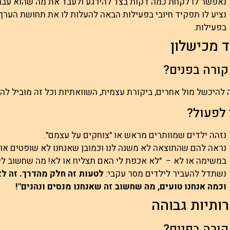
נאפשר לו לקחת כמה דקות בצד להירגע ולעבד את מה שהוא עבר 
נציע לו תפקיד חיובי בפעילות הבאה להעלות לו את תחושת הערך
בפעילות.
 מכישלון
קורה בפנים?
להיכשל מול אחרים, ביקורת עצמית, השוואתיות וכל זה מוביל להי
 לפעול?
נזהה ילדים שמוותרים מראש או "צוחקים על עצמם".
נראה להם שהתוצאה לא משנה לנו וכמובן שאנחנו לא שופטים או
במשימה או לא – "לא אכפת לי האם תצליח או לא! מה שחשוב לי
נשתדל להעביר לילדים מסר עקבי:
לטעות זה חלק מהדרך. זה לא
וכמה אנחנו טועים, מה שחשוב זה שאנחנו מנסים ונהנים"!
ותיות גבוהה
קורה בפנים?