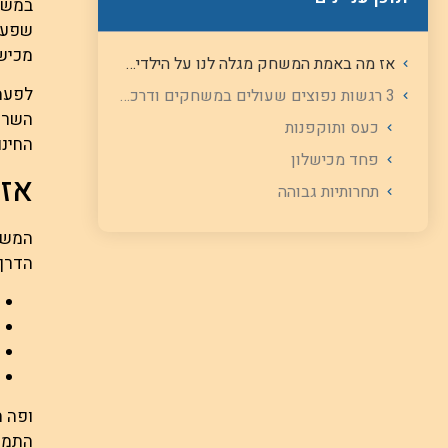
במשחק
שפעל 
מכישל
אז מה באמת המשחק מגלה לנו על הילדים?
לפעמי
3 רגשות נפוצים שעולים במשחקים ודרכי ההתמודדות שלנו כאנשי חינוך
השריפ
כעס ותוקפנות
החינו
פחד מכישלון
אז 
תחרותיות גבוהה
המשחק
הדרך 
ופה ח
התמוד