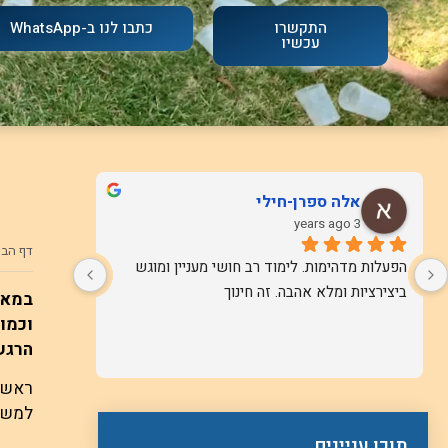
התקשרו
כתבו לנו ב-WhatsApp
עכשיו
אלה ספרן-חילי
3 years ago
דף הבי
הפעלות מדהימות. לימוד רב חושי מעניין ומוגש 
ביצירציות ומלא אהבה. זה חינוך
במאמר
וכמוב
הרגש
ראשית
למ
תוכן עניינים