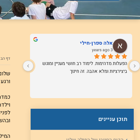
אלה ספרן-חילי
3 years ago
דף הבי
הפעלות מדהימות. לימוד רב חושי מעניין ומוגש 
ביצירציות ומלא אהבה. זה חינוך
שלום 
ורגע 
כמדרי
וילדה
לפנינ
תוכן עניינים
ובהש
המילה