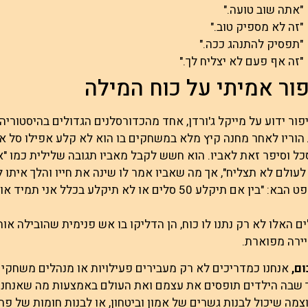
"אתה שוב טועה."
"זה לא מספיק טוב."
"תפסיק להתנהג ככה."
"זה אף פעם לא יצליח לך."
ור אמיתי על כוח המילה
פור ידוע על מייקל ג'ורדן, אחד מהכדורסלנים הגדולים בהיסטוריה.
הוריו לאחר מחנה קיץ מלא במשחקים בו הוא לא קלע אפילו סל אח
ל וסיפר זאת לאביו. הוא חשש לקבל מאביו תגובה שלילית כמו "א
עולם לא תצליח", אך מה שאביו אמר לו שינה את חייו והלך איתו ל
בין אם תיקלע 50 סלים או לא תיקלע בכלל אני תמיד אוהב אותך,".
ם האלו לא רק נתנו לו כוח, הן הדליקו בו אש פנימית שהובילה אות
ירה מפוארת.
ם,
אנחנו כמדריכים לא רק מעבירים פעילויות או מנהלים משחקים
שבה הילדים תופסים את עצמם ואת העולם באמצעות מה שאנחנו א
צמה שיכול לבנות גשרים של אמון וביטחון, או לבנות חומות של פח