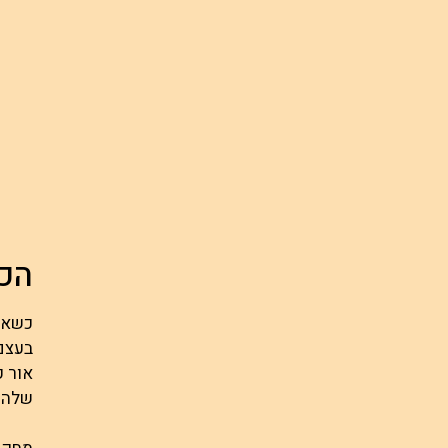
הכו
כשאנח
בעצם 
אור ק
שלהם 