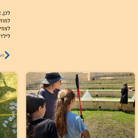
לכן, 
למודע
לצמיח
לילדי
פעילות DT