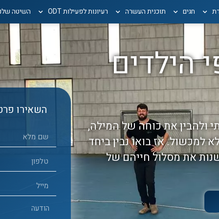
דת
חגים
תוכנית העשרה
רעיונות לפעילות ODT
השיטה שלנו
י הילדים
השאירו פרטי
י ולהבין את כוחה של המילה,
א למכשול. אז בואו נבין ביחד
שנות את מסלול חייהם של