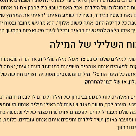
ם רבים בעולם החינוך מראים עד כמה מילה טובה ושבחים אותנטי
 המסוגלות של הילדים. אבל האמת שבשביל להבין את זה אנחנו ל
 זאת בשטח בבירור, כשהילד שומע מאיתנו "ראיתי את המאמץ שלך
ת כל כך יפה היום, אתה פשוט אלוף", הוא מרגיש מחובר ובטוח יו
 איתו הלאה למפגשים הבאים ובכלל לעוד סיטואציות בהמשך חייו
ח השלילי של המילה
ני, למילים שלנו יש גם צד אפל. מילה שלילית, או הערה שנאמרת 
ת. לפעמים אנחנו אומרים משפטים כמו "עוד פעם טעית", "אתה לא 
תה כל הזמן הורס?". מילים ומשפטים מסוג זה יוצרים תחושה של 
ון, או של רצון להתרחק.
ם האלה יכולות לפגוע בביטחון של הילד ולגרום לו לבנות חומה ר
גע. מעבר לכך, חשוב מאוד שנשים לב באילו מילים אנחנו משתמש
ה שלנו מעבר לילדים. לפעמים אותו שיח עצמי שלילי שנעשה בחוס
 ומועבר באופן ישיר לילדים וחניכים איתם אנחנו עובדים. כלומר, נ
ם וההפך.