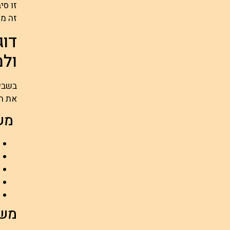
זו סי
זה ממ
דוג
ול
בשביל
את הנ
משפ
משפ