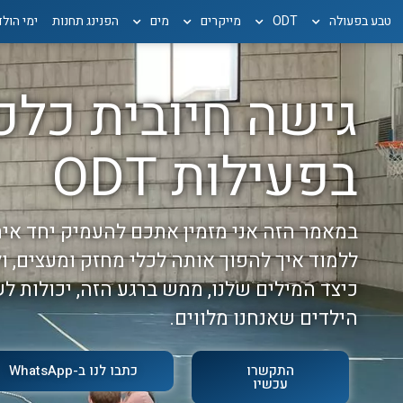
טבע בפעולה
ODT
מייקרים
מים
הפנינג תחנות
ימי הול
גישה חיובית כלפ
בפעילות ODT
במאמר הזה אני מזמין אתכם להעמיק יחד אית
ללמוד איך להפוך אותה לכלי מחזק ומעצים, ול
כיצד המילים שלנו, ממש ברגע הזה, יכולות ל
הילדים שאנחנו מלווים.
התקשרו
כתבו לנו ב-WhatsApp
עכשיו