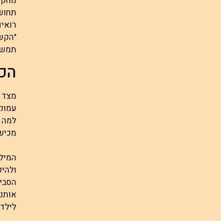
מחקרי
תחושת
רואים
"הקשב
תמשיך
הכו
מצד ש
עמוקו
למה א
מכישל
המילי
ולהיפ
הסביב
אותנו
לילדי