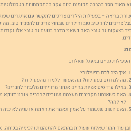
א מאוד חסר בהרבה מקומות היום עקב ההתפתחויות הטכנולוגיות 
ורת בריאה – בפעילות הילדים צריכים לתקשר עם אתגרים שפוג
גל צריכים להקשיב טוב והילדים שבחוץ צריכים להסביר טוב. מה ז
יר בצעקות זה טוב? האם כשאני מדבר בנועם זה טוב? אלו נקודו
דים.
ום:
הפעילות נסיים במעגל שאלות:
איך היה לכם בפעילות?
מה למדתם בפעילות? מה אפשר ללמוד מהפעילות ?
באילו עוד סיטואציות בחיים אנחנו מרוויחים מלעזור לחברים?
האם כשאנחנו מקריבים מעצמנו ועוזרים לחברים אנחנו דווקא נ
לא למה?
האם חשוב שנשמור על אמון ונאמר את האמת או שזה לא כזה ח
ובן עוד המון שאלות שעולות בהתאם להתנהגות והכימיה בכיתה. נס