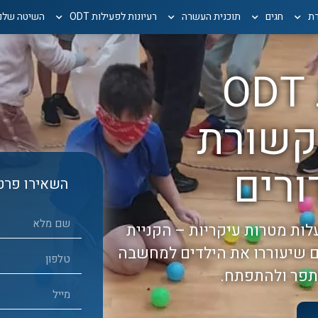
דת
חגים
תוכנית העשרה
רעיונות לפעילות ODT
השיטה שלנו
רעיונות לפעילות ODT
קשורת
ורים
השאירו פרטי
לויות בעלות מטרות עיקריות – הקניית
ם שיעוררו את הילדים למחשבה
תפר ולהתפתח.