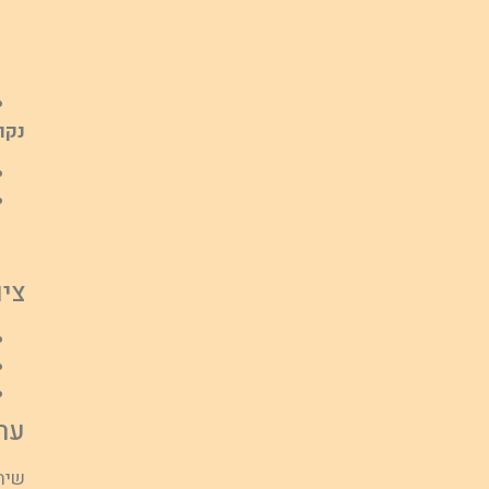
נקו
ציו
ער
שיתו