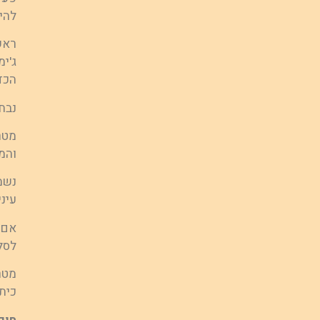
להיד
ראש
ג'י
הכד
נבחר 
מטר
והמ
נשמ
עיני
לסל
מטר
כית