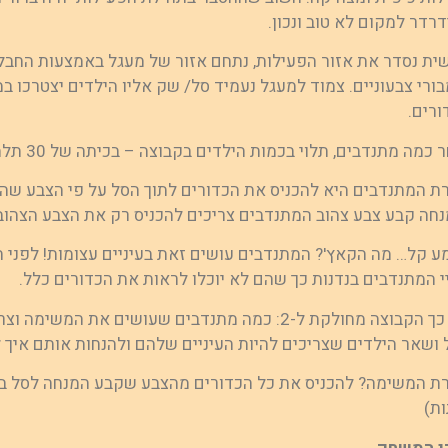
רדר למקום לא טוב ונכון.
ית נסדר את אזור הפעילות, נתחם אזור של מעגל באמצעות החבל 
מבורי צבעוניים. צמוד למעגל נעמיד סל/ שק אליו הילדים יצטרכו 
ורים.
כמה מתנדבים, תלוי בכמות הילדים בקבוצה – בכיתה של 30 תלמידים הייתי בוחר 4 ילדים.
ת המתנדבים היא להכניס את הכדורים לתוך הסל על פי הצבע שהמ
נחה קבע צבע צהוב המתנדבים צריכים להכניס רק את הצבע הצהוב 
ע קל… מה הקאץ'? המתנדבים עושים זאת בעיניים עצומות! לפני 
י המתנדבים בנדנות כך שהם לא יוכלו לראות את הכדורים כלל.
אם כך הקבוצה מחולקת ל-2: כמה מתנדבים שעושים את המ
 ושאר הילדים שצריכים להיות העיניים שלהם ולהנחות אותם איך 
ת המשימה? להכניס את כל הכדורים מהצבע שקבע המנחה לסל בזמן
ות)