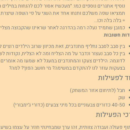
נוסיף אתגרים נוספים כמו: "מעכשיו אסור לכם להנחות במילים ר
תמציאו שפה משלכם ותנחו אחד את השני על פי השפה שיצרתם. 
= בלה בלה וכו…
כמובן שתמיד נעלה רמה בהדרגה לאחר שראינו שהקבוצה מצליח
דות חשובות
בין סבב לסבב נחליף מתנדבים, זאת מכיוון שרוב הילדים רוצים
בין כל סבב נעצור ונדבר על מה הצליח ומה לא הצליח, נקודות לש
לדוגמה: הילדים צעקו והמתנדבים במעגל לא שמעו מה אומרים 
בצעקות עוזר לנו להתקדם במשימה? מי חושב הפוך? למה?
ד לפעילות
חבל (לתיחום אזור המשחק)
שק
40-50 כדורים צבעוניים בכל מיני צבעים (כדורי ג'ימבורי)
כי הפעילות
ף פעולה ועבודה צוותית, זהו ערך שמבחינתי חוזר על עצמו בשיעו