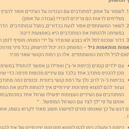
י המשחק
לשמור על אמון, למתנדבים עם הבנדנה על העיניים אסור להציץ 
מצליחים לראות הם צריכים להגיד! (עבודה על אמון)
לשאר המשתתפים אסור לגעת בכדורים, בחבל ובמתנדבים. הדר
במשימה ולהנחות את המתנדבים היא באמצעות דיבור.
כדור שנכנס לסל ולא בצבע שהוגדר על ידי המנחה מוסיף לזמן הקבוצה 10-20
מות מותאמות גיל
– המשחק הזה יכול להישחק בכל מיני צורות ו
אם לגיל ולרמת המשתתפים. אלו הן רמות הקושי שאני מכיר:
עם ילדים קטנים (כיתות א'-ב') ואפילו גן אפשר להתחיל במשימ
מכן להכניס מתנדב אחד בלבד עם עיניים מכוסות פנימה כדי שיהי
בכיתות ג'-ה' לרוב נלך על רמת קושי בינונית. נכנסים כמה מתנדב
נעזור להם למצוא פתרונות יצירתיים איך להנחות ולכוון את המ
המתנדבים עם העיניים העצומות יפשילו שרוול אחד במכנס/בחולצ
אותם על פי "לך לצד עם השרוול המופשל… "
ם דגש על כך שאנחנו פונים למישהו חשוב מאוד לקרוא בשמו, אחרת
ו…
כיתות ו' ומעלה ניתן להם למצוא פתרונות יצירתיים של איך להנ