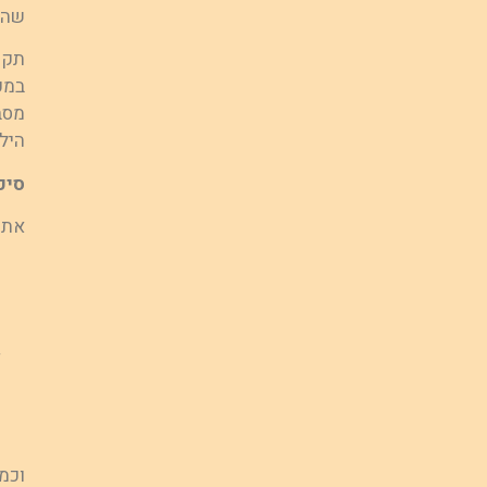
שהו
תקש
במע
מסב
היל
סיכ
את 
וכמ