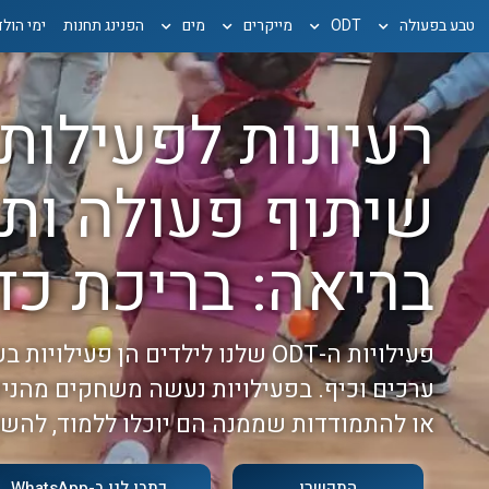
טבע בפעולה
ODT
מייקרים
מים
הפנינג תחנות
ימי הול
שיתוף פעולה ות
בריאה: בריכת כד
פעילויות ה-ODT שלנו לילדים הן פעי
ערכים וכיף. בפעילויות נעשה משחקים מהני
או להתמודדות שממנה הם יוכלו ללמוד, להש
התקשרו
כתבו לנו ב-WhatsApp