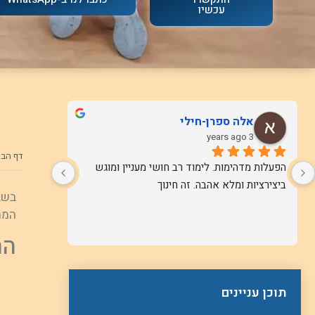
עכשיו
אלה ספרן-חילי
3 years ago
דף הבי
הפעלות מדהימות. לימוד רב חושי מעניין ומוגש 
ביצירציות ומלא אהבה. זה חינוך
בשב
המת
הה
תוכן עניינים