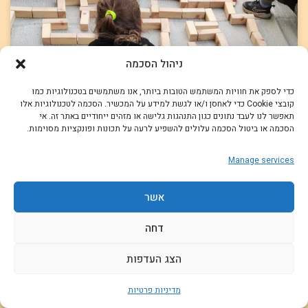
ניהול הסכמה
כדי לספק את חוויות המשתמש הטובות ביותר, אנו משתמשים בטכנולוגיות כמו
קובצי Cookie כדי לאחסן ו/או לגשת למידע על המכשיר. הסכמה לטכנולוגיות אלו
תאפשר לנו לעבד נתונים כגון התנהגות גלישה או מזהים ייחודיים באתר זה. אי
הסכמה או ביטול הסכמה עלולים להשפיע לרעה על תכונות ופונקציות מסוימות.
Manage services
משחקי גיבוש כיתה – משימות הקרשים
אשר
הקרשים הם כלי מדהים באמצעותו ניתן להעביר מגוון רחב של
פעילויות ODT מגבשות ומהנות לכל הגילאים. בשביל להעביר
דחה
פעילות טובה עם הקרשים בסך הכל צריך להצטייד בארגז קרשים
המתאימים לפעילויות שלנו כל השאר זה בונוס!
הצג העדפות
קרא עוד »
מדיניות פרטיות