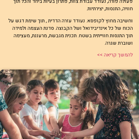
פעולה פורה, נעודד עבודת צוות, פתרון בעיות ביחד והכל תוך
חוויה, התנסות, יצירתיות.
וחשיבה מחוץ לקופסא. נעודד עזרה הדדית , תוך שימת דגש על
הכוח של כל אינדיבידואל ושל הקבוצה.
סדנת העצמה ולמידה
תוך התנסות חווייתית בשטח. תכנית מגבשת, מרעננת, מעצימה
ושוברת שגרה.
להמשך קריאה >>