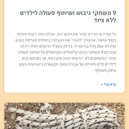
9 משחקי גיבוש ושיתוף פעולה לילדים
ללא ציוד
כל מורה או מדריך מכיר את הרגע הזה: יש לנו כמה דקות פנויות
בסוף שיעור, או צורך 'להעיר' את הקבוצה בתחילת פעילות בטבע,
ואין לנו שום ציוד בהישג יד. בדיוק בשביל הרגעים האלו ריכזנו
עבורכם 9 משחקי גיבוש קלאסיים המבוססים על שיתוף פעולה
טהור. המשחקים לא דורשים הכנה מוקדמת, אך הם מעניקים
לילדים כלים חיוניים של עבודת צוות, תקשורת בינאישית והמון
צחוק משותף.
קרא עוד »