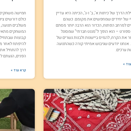
ת הדרך של כיתות א', ב' ו-ג', הכיתה היא עדיין
חמישה משחקים מ
 של יחידים שמחפשים את מקומם. כשהם
כולם דורשים ציוד
ים למרחב הפתוח, הכדור הוא הרבה יותר מסתם
משלבים תנועה, צ
 ספורט – הוא הופך ל"מגנט חברתי" שמסוגל
המשחקים מתאימים
ר את הקרח, להמיס ביישנות ולבנות גשרים של
קבוצות שבתחילה
. אנחנו יודעים שגיבוש אמיתי קורה כשהתנועה
להיפתח לאחר מ
ת ערכים.
דרך להתחיל את ה
הפנים, הגעתם למ
וד »
קרא עוד »