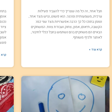
חבל אחד, זה כל מה שצריך כדי להעביר פעילות
בתחיל
ערכית, משמעותית ומהנה. הוא פשוט, נגיש מצד אחד,
אוסף
וטומן בתוכו כל כך הרבה אפשרויות מצד שני כמו:
נכנס
הקשבה, תיאום, אמון, צחוק ועבודת צוות. המשחקים
ציוד
הבאים הם משחקים בהם נשתמש בחבל ככלי לחיבור,
לשבו
לאתגר ולכיף משותף.
אמון
פוגש
קרא עוד »
קרא ע