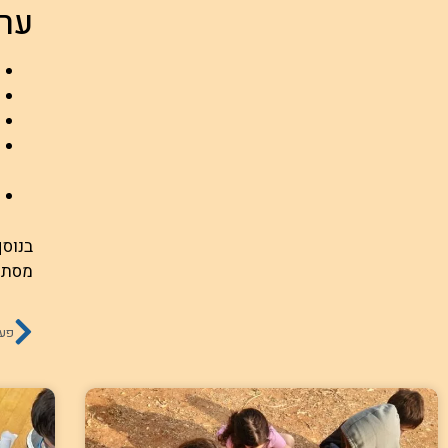
ערכ
בנוסף
מסתד
פעי