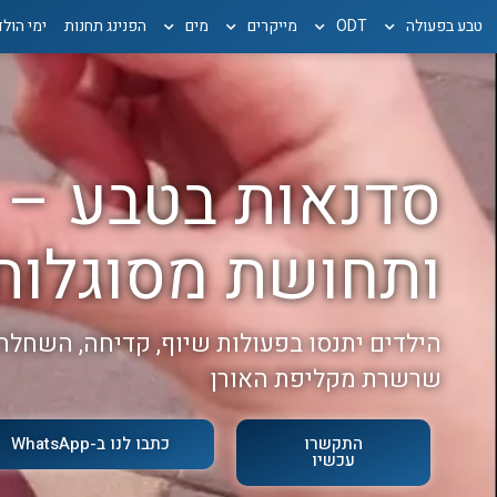
טבע בפעולה
ODT
מייקרים
מים
הפנינג תחנות
ימי הול
סדנאות בטבע –
ותחושת מסוגלות
הילדים יתנסו בפעולות שיוף, קדיחה, השחלה 
שרשרת מקליפת האורן
התקשרו
כתבו לנו ב-WhatsApp
עכשיו