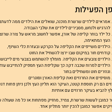
ן הפעילות
אמראים לילדים שרשרת מוכנה, שואלים את הילדים ממה לדעתם ה
להרגיש ולנחש, מסבירים לילדים את שלבי העבודה.
כל ילד בוחר קליפה של אורן, אפשר לחשוב מראש על צורה שרוצי
העץ המתאימה,
הילדים משייפים את הקליפה על הקרקע ובעזרת כלי השיוף,
קודחים חור במיקום שבו ירצו להשחיל את החוט
הילדים צובעים את הקליפה. מומלץ להשתמש בצבעי מים לייבוש מ
הילדים למרוח שכבה דקה כך שקליפת העץ תספיק להתייבש עוד 
וגוזרים חוט ומשחילים בחור
מוסיפים את החרוזים ואת קליפת האורן וסוגרים
ים הם רק תוספת קטנה, העיקר הוא תליון העץ ולכן ניתן פחות דגש
ץ להביא בעיקר חרוזים עם אותיות
כמובן לעשות שרשרת, צמיד, מחזיק מפתחות או כל מה שעולה ע
קים אפשר כמובן להכין יותר מתליון אחד.