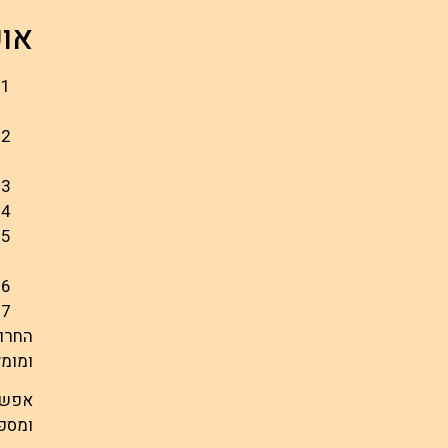
אופ
החרוז
ומומל
אפשר 
ומספי