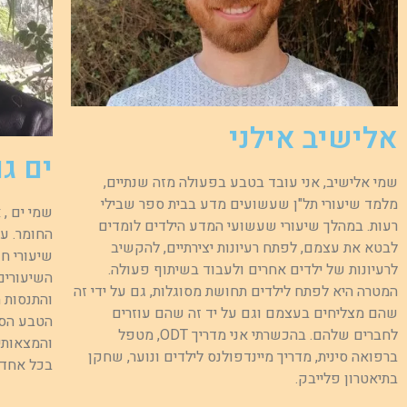
אלישיב אילני
ים גו
שמי אלישיב, אני עובד בטבע בפעולה מזה שנתיים,
מלמד שיעורי תל"ן שעשועים מדע בבית ספר שבילי
שמי ים ,
רעות. במהלך שיעורי שעשועי המדע הילדים לומדים
החומר. ע
לבטא את עצמם, לפתח רעיונות יצירתיים, להקשיב
שיעורי חק
לרעיונות של ילדים אחרים ולעבוד בשיתוף פעולה.
השיעורים
המטרה היא לפתח לילדים תחושת מסוגלות, גם על ידי זה
והתנסות 
שהם מצליחים בעצמם וגם על יד זה שהם עוזרים
הטבע הסו
לחברים שלהם. בהכשרתי אני מדריך ODT, מטפל
והמצאותי
ברפואה סינית, מדריך מיינדפולנס לילדים ונוער, שחקן
בכל אחד מ
בתיאטרון פלייבק.