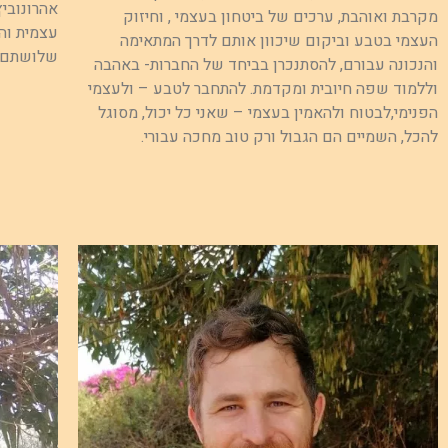
אהרונוביץ
מקרבת ואוהבת, ערכים של ביטחון בעצמי , וחיזוק
עצמית וה
העצמי בטבע וביקום שיכוון אותם לדרך המתאימה
שלושתם, 
והנכונה עבורם, להסתנכרן בביחד של החברות- באהבה
וללמוד שפה חיובית ומקדמת. להתחבר לטבע – ולעצמי
הפנימי,לבטוח ולהאמין בעצמי – שאני כל יכול, מסוגל
להכל, השמיים הם הגבול ורק טוב מחכה עבורי.