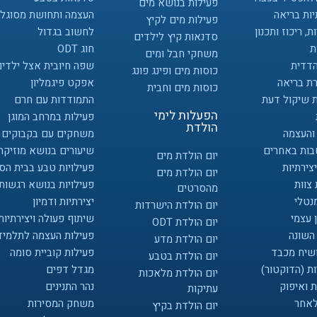
פעילות בנושא מים
ות בריאה
העצמה ותחושת מסוגלו
פעילות מים לקיץ
ת, ריכוז ותכנון
לחשוב בגדול
סדנאות קיץ לילדים
ת
חוג ODT
משחקי חבל ומים
הדדית
שפה חיובית אצל ילדים
כוסות מים ופינג פונג
ת בריאה
אפקט פיגמליון
כוסות מים וחבית
 שיקול דעת
התמודדות עם חרם
הפעלות לימי
פעילות במרחב המוגן
הולדת
והעצמה
משחקים עם בקבוקים
ות באחרים
שיעורים בנושא מוזיקה
יום הולדת מים
יצירתיות
פעילויות טבע בבית הס
יום הולדת מים
צוות
פעילויות בנושא רגשות
מהסרטים
נטלי
יצירתיות ודמיון
יום הולדת הישרדות
 עצמי
שיתוף פעולה ויצירתיות
יום הולדת ODT
השונה
פעילות העצמה לתלמיד
יום הולדת מדע
ושיח מכבד
פעילות קוביית סומה
יום הולדת בטבע
ות (הדוקטור)
מגדל דפים
יום הולדת מלאכות
 ואיפוק
נהר התנינים
עתיקות
לאחר
משחק המסירות
יום הולדת בקיץ