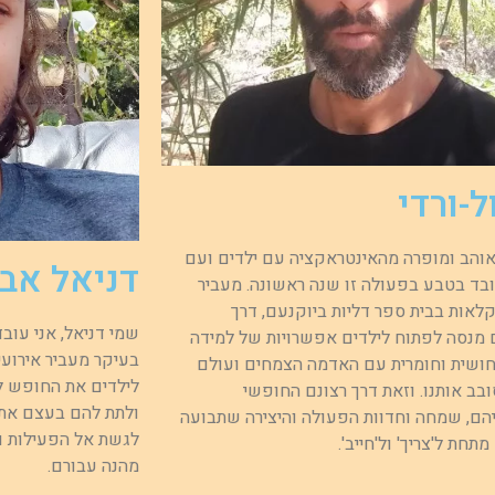
ל-ורדי
 אוהב ומופרה מהאינטראקציה עם ילדים ועם
דניאל אבל
ובד בטבע בפעולה זו שנה ראשונה. מעביר
לאות בבית ספר דליות ביוקנעם, דרך
שמי דניאל, אני עוב
 מנסה לפתוח לילדים אפשרויות של למידה
בעיקר מעביר אירועי 
חושית וחומרית עם האדמה הצמחים ועולם
לילדים את החופש ל
בב אותנו. וזאת דרך רצונם החופשי
ולתת להם בעצם את 
הם, שמחה וחדוות הפעולה והיצירה שתבועה
לגשת אל הפעילות 
תחת ל'צריך' ול'חייב'.
מהנה עבורם.