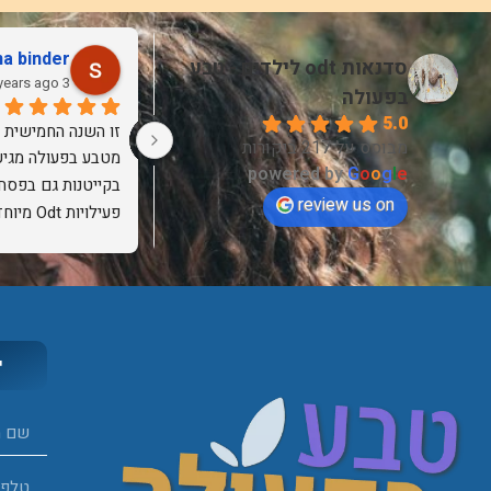
na binder
Yop Cohen
סדנאות odt לילדים - טבע
3 years ago
3 years ago
בפעולה
5.0
הפעלה מצויינת, חינוכית וכייפית! 
מבוסס על 217 ביקורות
הילדים בקיבוץ למדו ונהנו מכל רגע 
powered by
G
o
o
g
l
e
אין עליך! סבלני, קשוב וצליל לרתום 
וההורים היו מוקסמים וליוו אותם בכל 
בקייטנות גם בפסח 
review us on
תחנה. ממליצה מאוד על סרגיי והצוות 
פעילויות Odt מיוחדות  ומגוונות
מטבע בפעולה!
תמיד עם ים של סבל
הפנים, חוש הומור, 
ממש מליצה!!!
י