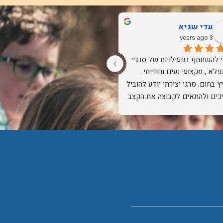
עדי שגיא
ג'אגלבינג הג
3 years ago
3 years ago
זכיתי להשתתף בפעילויות של סרגיי 
טבע בפעולה, ממש עושה קסם.
היה נפלא , מקצועי נעים וחווייתי . 
ממליץ בחום. סרגי יצירתי יודע להוביל 
ציוד בטיחותי.
תהליכים ולהתאים לקבוצה את הקצב 
יודעים לקראת מה מגיעים.
ידה.
חוויה לכולם, וברור שנחזור לעוד 
פעילויות.
ישר כח