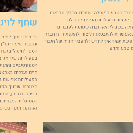
 עובד בטבע בפעולה שנתיים. מדריך סדנאות
שחף לוינ
פעמיות ופעילויות הפנינג לקהילה.
לה בשבילי היא חברה שנותנת לעובדים
 אפשרות להתבטאות ליצור ולהתפתח . זו חברה
היי שמי שחף לוינשט
חפשת תמיד איך לחדש ולהעביר חוויה של חיבור
ומעביר שיעורי תל״ן
ם טבע ומדע
הספר ״חיטה״ בזכרון
בפעילויות שלי אני 
הספורטיביים והתנוע
חיים וערכים באמצעות
בפעילויות אני שם 
הצוותית, שיתוף הפע
בכיתה. כמו כן, אנח
המסוגלות העצמית וה
זאת תוך מתן דגש על