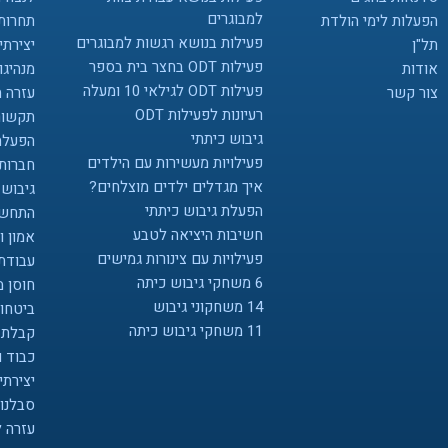
למבוגרים
הפעלות לימי הולדת
תחרותי
פעילות בנושא רגשות למבוגרים
תל"ן
יצירתיו
פעילות ODT בחצר בית בספר
אודות
מנהיגו
פעילות ODT לגילאי 10 ומעלה
צור קשר
עזרה 
רעיונות לפעילות ODT
תקשור
גיבוש כיתתי
הפעלת
פעילויות מעשירות עם הילדים
חברות
איך מגדלים ילדים מוצלחים?
גיבוש 
הפעלת גיבוש כיתתי
התחשב
חשיבות היציאה לטבע
אמון ו
פעילויות עם צינורות גמישים
עבודת 
6 משחקי גיבוש כיתה
חוסן מ
14 משחקוני גיבוש
ביטחון
11 משחקי גיבוש כיתה
קבלת 
כבוד 
יצירתי
סבלנות
עזרה 