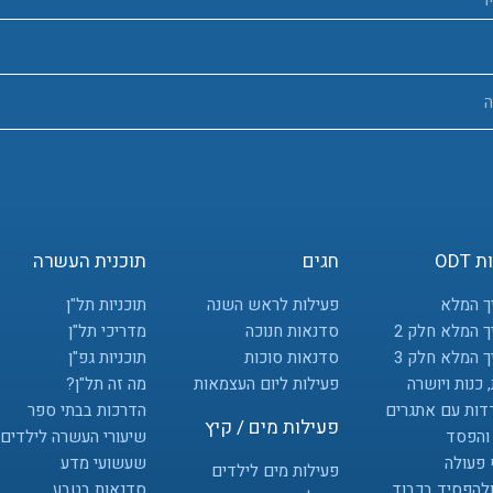
ODT
חגים
תוכנית העשרה
ך המלא
פעילות לראש השנה
תוכניות תל"ן
 המלא חלק 2
סדנאות חנוכה
מדריכי תל"ן
 המלא חלק 3
סדנאות סוכות
תוכניות גפ"ן
 כנות ויושרה
פעילות ליום העצמאות
מה זה תל"ן?
דות עם אתגרים
הדרכות בבתי ספר
פעילות מים / קיץ
 והפסד
שיעורי העשרה לילדים
 פעולה
שעשועי מדע
פעילות מים לילדים
ולהפסיד בכבוד
סדנאות בטבע