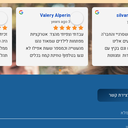
Valery Alperin
silva
3 years ago
זו השנה החמישית שסרגיי והחבר'ה 
עבדתי וצפיתי מהצד: אטרקציות 
מטבע בפעולה מגיעים אלינו 
מפתחות לילדים שמאוד נהנו 
וגם בקיץ עם
מהעשייה וכמספר שעות אפילו לא 
נגעו בטלפון! טחינת קמח בכלים 
מתאימות לאוכלוסייה ולגיל הילדים. 
מסורתיים, הפעלות ועבודה עם הידיים 
והלמ
נות, חיוך על
שהייתה מהנה מאוד, לא מובן מאליו 
רגישות ואדיבות.
בהתחשב בדור המודרני של היום! 
מאוד מגבש ומעשיר. ממליצה בחום 
על סרגיי בחור טוב והגון שעושה טוב 
צירת קשר
על הלב לפעילות בלתי נשכחת 
לילדים שלכם.