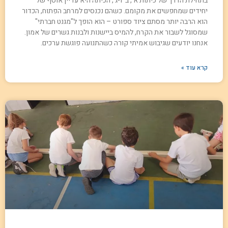
בתחילת הדרך של כיתות א', ב' ו-ג', הכיתה היא עדיין אוסף של
יחידים שמחפשים את מקומם. כשהם נכנסים למרחב הפתוח, הכדור
הוא הרבה יותר מסתם ציוד ספורט – הוא הופך ל"מגנט חברתי"
שמסוגל לשבור את הקרח, להמיס ביישנות ולבנות גשרים של אמון.
אנחנו יודעים שגיבוש אמיתי קורה כשהתנועה פוגשת ערכים.
קרא עוד »