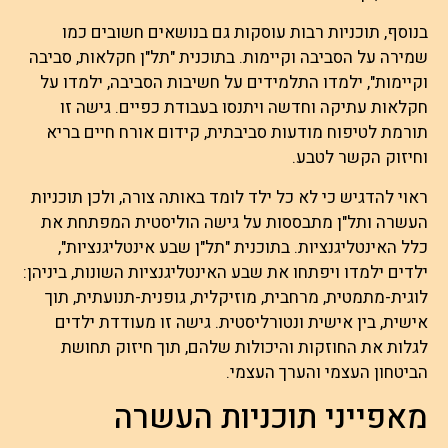
בנוסף, תוכניות רבות עוסקות גם בנושאים חשובים כמו
שמירה על הסביבה וקיימות. בתוכנית "תל"ן חקלאות, סביבה
וקיימות", ילמדו התלמידים על חשיבות הסביבה, ילמדו על
חקלאות עתיקה וחדשה ויתנסו בעבודת כפיים. גישה זו
תורמת לטיפוח מודעות סביבתית, קידום אורח חיים בריא
וחיזוק הקשר לטבע.
ראוי להדגיש כי לא כל ילד לומד באותה צורה, ולכן תוכניות
העשרה ותל"ן מתבססות על גישה הוליסטית המפתחת את
כלל האינטליגנציות. בתוכנית "תל"ן שבע אינטליגנציות",
ילדים ילמדו ויפתחו את שבע האינטליגנציות השונות, ביניהן:
לוגית-מתמטית, מרחבית, מוזיקלית, גופנית-תנועתית, תוך
אישית, בין אישית ונטורליסטית. גישה זו מעודדת ילדים
לגלות את החוזקות והיכולות שלהם, תוך חיזוק תחושת
הביטחון העצמי והערך העצמי.
מאפייני תוכניות העשרה