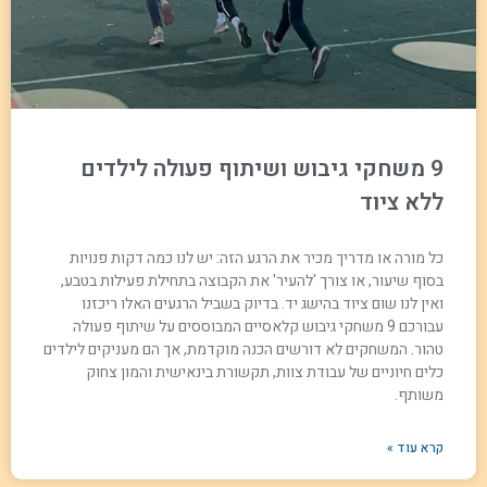
9 משחקי גיבוש ושיתוף פעולה לילדים
ללא ציוד
כל מורה או מדריך מכיר את הרגע הזה: יש לנו כמה דקות פנויות
בסוף שיעור, או צורך 'להעיר' את הקבוצה בתחילת פעילות בטבע,
ואין לנו שום ציוד בהישג יד. בדיוק בשביל הרגעים האלו ריכזנו
עבורכם 9 משחקי גיבוש קלאסיים המבוססים על שיתוף פעולה
טהור. המשחקים לא דורשים הכנה מוקדמת, אך הם מעניקים לילדים
כלים חיוניים של עבודת צוות, תקשורת בינאישית והמון צחוק
משותף.
קרא עוד »