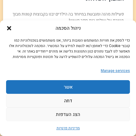
פעילות מהנה ומגבשת במיוחד בה הילדים יבנו בקבוצות קטנות מבוך
מטורף על שולחן בית ספר פשוט!
ניהול הסכמה
קרא עוד »
כדי לספק את חוויות המשתמש הטובות ביותר, אנו משתמשים בטכנולוגיות כמו
קובצי Cookie כדי לאחסן ו/או לגשת למידע על המכשיר. הסכמה לטכנולוגיות אלו
תאפשר לנו לעבד נתונים כגון התנהגות גלישה או מזהים ייחודיים באתר זה. אי
הסכמה או ביטול הסכמה עלולים להשפיע לרעה על תכונות ופונקציות מסוימות.
Manage services
אשר
דחה
הצג העדפות
מדיניות פרטיות