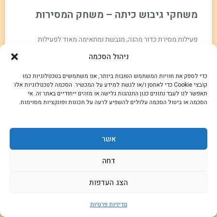
משחקי גיבוש כיתה – משחק המסירות
פעילות מסירת כדור מהנה, מגבשת ומתאימה מאוד לפעילות
פתיחה או לפעילות היכרות.
ניהול הסכמה
קרא עוד »
כדי לספק את חוויות המשתמש הטובות ביותר, אנו משתמשים בטכנולוגיות כמו
קובצי Cookie כדי לאחסן ו/או לגשת למידע על המכשיר. הסכמה לטכנולוגיות אלו
תאפשר לנו לעבד נתונים כגון התנהגות גלישה או מזהים ייחודיים באתר זה. אי
הסכמה או ביטול הסכמה עלולים להשפיע לרעה על תכונות ופונקציות מסוימות.
אשר
דחה
הצג העדפות
מדיניות פרטיות