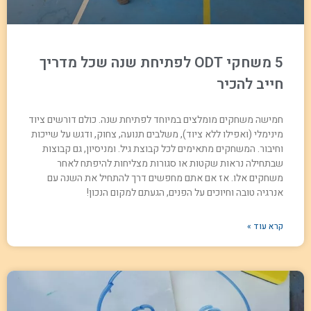
5 משחקי ODT לפתיחת שנה שכל מדריך
חייב להכיר
חמישה משחקים מומלצים במיוחד לפתיחת שנה. כולם דורשים ציוד
מינימלי (ואפילו ללא ציוד), משלבים תנועה, צחוק, ודגש על שייכות
וחיבור. המשחקים מתאימים לכל קבוצת גיל. ומניסיון, גם קבוצות
שבתחילה נראות שקטות או סגורות מצליחות להיפתח לאחר
משחקים אלו. אז אם אתם מחפשים דרך להתחיל את השנה עם
אנרגיה טובה וחיוכים על הפנים, הגעתם למקום הנכון!
קרא עוד »