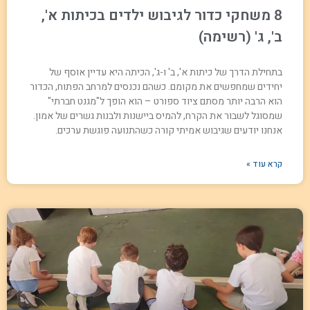
8 משחקי כדור לגיבוש ילדים בכיתות א',
ב', ג' (רשימה)
בתחילת הדרך של כיתות א', ב' ו-ג', הכיתה היא עדיין אוסף של
יחידים שמחפשים את מקומם. כשהם נכנסים למרחב הפתוח, הכדור
הוא הרבה יותר מסתם ציוד ספורט – הוא הופך ל"מגנט חברתי"
שמסוגל לשבור את הקרח, להמיס ביישנות ולבנות גשרים של אמון.
אנחנו יודעים שגיבוש אמיתי קורה כשהתנועה פוגשת ערכים.
קרא עוד »