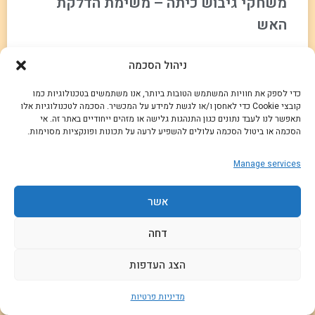
משחקי גיבוש כיתה – משימת הדלקת
האש
פעילות מיוחדת ומהנה בטירוף המשלבת אלמנטים מעולם הטבע,
ניהול הסכמה
המדע וה-ODT, בה המשתתפים ילמדו ויכירו דרך יצירתית ומיוחדת
לייצר חום ואף להדליק אש באמצעות חיכוך בין חלקי עץ!
כדי לספק את חוויות המשתמש הטובות ביותר, אנו משתמשים בטכנולוגיות כמו
קובצי Cookie כדי לאחסן ו/או לגשת למידע על המכשיר. הסכמה לטכנולוגיות אלו
תאפשר לנו לעבד נתונים כגון התנהגות גלישה או מזהים ייחודיים באתר זה. אי
קרא עוד »
הסכמה או ביטול הסכמה עלולים להשפיע לרעה על תכונות ופונקציות מסוימות.
Manage services
אשר
דחה
הצג העדפות
מדיניות פרטיות