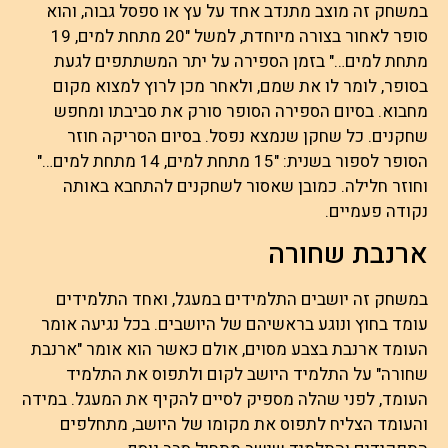
במשחק זה מוצב מתנדב אחד על עץ או ספסל גבוה, והוא
סופר לאחור בצורה מיוחדת, למשל "20 מתחת למים, 19
מתחת למים…" בזמן הספירה על יתר המשתתפים לגעת
בסופר, לומר לו את שמם, ולאחר מכן לרוץ למצוא מקום
מחבוא. בסיום הספירה הסופר סורק את סביבתו ומחפש
שחקנים. כל שחקן שנמצא נפסל. בסיום הסריקה חוזר
הסופר לספור בשנית: "15 מתחת למים, 14 מתחת למים…"
וחוזר חלילה. כמובן שאסור לשחקנים להתחבא באותה
נקודה פעמיים.
ארנבת שחורה
במשחק זה יושבים התלמידים במעגל, ואחד התלמידים
עומד בחוץ ונוגע בראשיהם של היושבים. בכל נגיעה אומר
העומד ארנבת בצבע מסוים, אולם כאשר הוא אומר "ארנבת
שחורה" על התלמיד היושב לקום ולתפוס את התלמיד
העומד, לפני שהלה מספיק לסיים להקיף את המעגל. במידה
והעומד הצליח לתפוס את מקומו של היושב, מתחלפים