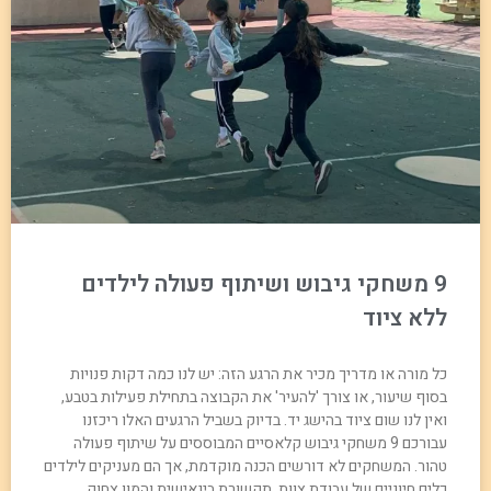
9 משחקי גיבוש ושיתוף פעולה לילדים
ללא ציוד
כל מורה או מדריך מכיר את הרגע הזה: יש לנו כמה דקות פנויות
בסוף שיעור, או צורך 'להעיר' את הקבוצה בתחילת פעילות בטבע,
ואין לנו שום ציוד בהישג יד. בדיוק בשביל הרגעים האלו ריכזנו
עבורכם 9 משחקי גיבוש קלאסיים המבוססים על שיתוף פעולה
טהור. המשחקים לא דורשים הכנה מוקדמת, אך הם מעניקים לילדים
כלים חיוניים של עבודת צוות, תקשורת בינאישית והמון צחוק