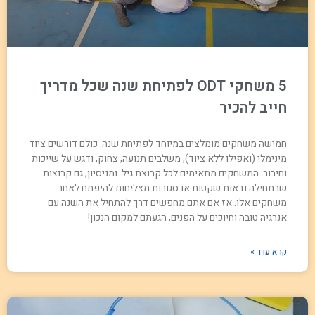
5 משחקי ODT לפתיחת שנה שכל מדריך
חייב להכיר
חמישה משחקים מומלצים במיוחד לפתיחת שנה. כולם דורשים ציוד
מינימלי (ואפילו ללא ציוד), משלבים תנועה, צחוק, ודגש על שייכות
וחיבור. המשחקים מתאימים לכל קבוצת גיל. ומניסיון, גם קבוצות
שבתחילה נראות שקטות או סגורות מצליחות להיפתח לאחר
משחקים אלו. אז אם אתם מחפשים דרך להתחיל את השנה עם
אנרגיה טובה וחיוכים על הפנים, הגעתם למקום הנכון!
קרא עוד »