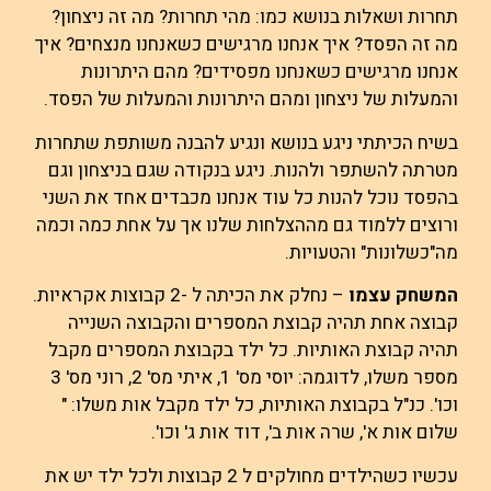
תחרות ושאלות בנושא כמו: מהי תחרות? מה זה ניצחון?
מה זה הפסד? איך אנחנו מרגישים כשאנחנו מנצחים? איך
אנחנו מרגישים כשאנחנו מפסידים? מהם היתרונות
והמעלות של ניצחון ומהם היתרונות והמעלות של הפסד.
בשיח הכיתתי ניגע בנושא ונגיע להבנה משותפת שתחרות
מטרתה להשתפר ולהנות. ניגע בנקודה שגם בניצחון וגם
בהפסד נוכל להנות כל עוד אנחנו מכבדים אחד את השני
ורוצים ללמוד גם מההצלחות שלנו אך על אחת כמה וכמה
מה"כשלונות" והטעויות.
המשחק עצמו
– נחלק את הכיתה ל -2 קבוצות אקראיות.
קבוצה אחת תהיה קבוצת המספרים והקבוצה השנייה
תהיה קבוצת האותיות. כל ילד בקבוצת המספרים מקבל
מספר משלו, לדוגמה: יוסי מס' 1, איתי מס' 2, רוני מס' 3
וכו'. כנ"ל בקבוצת האותיות, כל ילד מקבל אות משלו: "
שלום אות א', שרה אות ב', דוד אות ג' וכו'.
עכשיו כשהילדים מחולקים ל 2 קבוצות ולכל ילד יש את