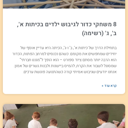
8 משחקי כדור לגיבוש ילדים בכיתות א',
ב', ג' (רשימה)
בתחילת הדרך של כיתות א', ב' ו-ג', הכיתה היא עדיין אוסף של
יחידים שמחפשים את מקומם. כשהם נכנסים למרחב הפתוח, הכדור
הוא הרבה יותר מסתם ציוד ספורט – הוא הופך ל"מגנט חברתי"
שמסוגל לשבור את הקרח, להמיס ביישנות ולבנות גשרים של אמון.
אנחנו יודעים שגיבוש אמיתי קורה כשהתנועה פוגשת ערכים.
קרא עוד »