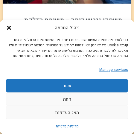
משחקי גיבוש כיתה – משימת הדלקת
ניהול הסכמה
האש
כדי לספק את חוויות המשתמש הטובות ביותר, אנו משתמשים בטכנולוגיות כמו
פעילות מיוחדת ומהנה בטירוף המשלבת אלמנטים מעולם הטבע,
קובצי Cookie כדי לאחסן ו/או לגשת למידע על המכשיר. הסכמה לטכנולוגיות אלו
תאפשר לנו לעבד נתונים כגון התנהגות גלישה או מזהים ייחודיים באתר זה. אי
המדע וה-ODT, בה המשתתפים ילמדו ויכירו דרך יצירתית ומיוחדת
הסכמה או ביטול הסכמה עלולים להשפיע לרעה על תכונות ופונקציות מסוימות.
לייצר חום ואף להדליק אש באמצעות חיכוך בין חלקי עץ!
Manage services
קרא עוד »
אשר
דחה
הצג העדפות
מדיניות פרטיות