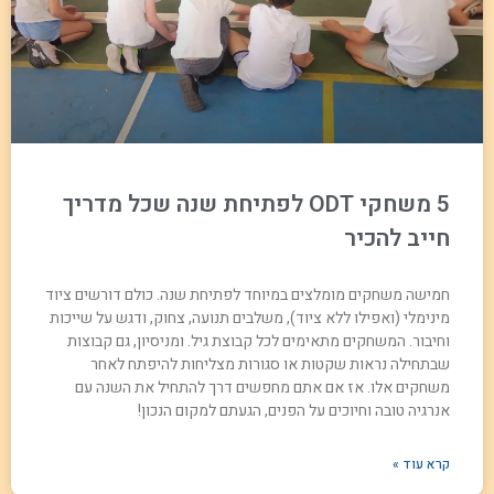
5 משחקי ODT לפתיחת שנה שכל מדריך
חייב להכיר
חמישה משחקים מומלצים במיוחד לפתיחת שנה. כולם דורשים ציוד
מינימלי (ואפילו ללא ציוד), משלבים תנועה, צחוק, ודגש על שייכות
וחיבור. המשחקים מתאימים לכל קבוצת גיל. ומניסיון, גם קבוצות
שבתחילה נראות שקטות או סגורות מצליחות להיפתח לאחר
משחקים אלו. אז אם אתם מחפשים דרך להתחיל את השנה עם
אנרגיה טובה וחיוכים על הפנים, הגעתם למקום הנכון!
קרא עוד »