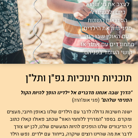
לעצב את מי שהוא
כיום ולכשיגדל.
הסדנאות השונות
מפגישות את הילדים
עם האופן שבו הם
מתמודדים עם אתגר או
קושי העומד בפניהם.
תוכניות חינוכיות גפ"ן ותל"ן
"הדרך שבה אנחנו מדברים אל ילדינו הופך להיות הקול
הפנימי שלהם"
(פגי אומ'הרה)
ישנה חשיבות גדולה לדבר עם הילדים שלנו באופן חיובי, מעצים
ומקדם. בספר "המדריך ללוחמי האור" שכתב פאולו קאלו כתוב
כי הדיבורים שלנו הופכים להיות המעשים שלנו, לכן יש צורך
לדבר את מה שהיינו רוצים שיקרה, בייחוד עם ילדים. נפש הילד