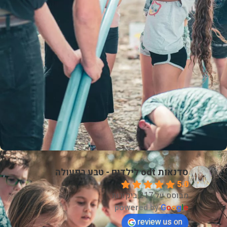
סדנאות odt לילדים - טבע בפעולה
5.0
מבוסס על 217 ביקורות
powered by
G
o
o
g
l
e
review us on