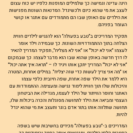
הינה עדינה וגמישה כך שלמילים המופנות כלפיו יש כוח עצום
לעצב את מי שהוא כיום ולכשיגדל. הסדנאות השונות מפגישות
את הילדים עם האופן שבו הם מתמודדים עם אתגר או קושי
העומד בפניהם.
תפקיד המדריכים ב"טבע בפעולה" הוא להנגיש לילדים חווית
הצלחה בתוך ההתמודדויות השונות. כך שבמידה וילד אומר
לעצמו "אני לא יכול" או "אני לא מצליח", תפקיד המדריך להאיר
לו דרך חדשה באופן שהוא שבו הוא מדבר לעצמו. כך שבמקום
"אני לא יכול" המדריך יתקן אותו ויגיד לו – "תראה איך אתה יכול"
או "מה אני צריך לעשות כדי שזה יצליח". במילים אחרות, המטרה
היא ללמד את הילד שפה אחרת, שפה חיובית כלפי עצמו
והיכולות שלו תוך חווית לימוד נגישה ומעצימה. ההתמודדות עם
האתגר וחוסר הוויתור של הילד לעצמו, מגדילה את הביטחון
העצמי ומביאה את הילד לתחושה מסוגלות והכרה ביכולות שלו,
תחושה שתלווה אותו בתור אדם בוגר ותעצב את מי שהוא יגדל
להיות.
המדריכים ב-"טבע בפעולה" מכירים בחשיבות שיש בשפה