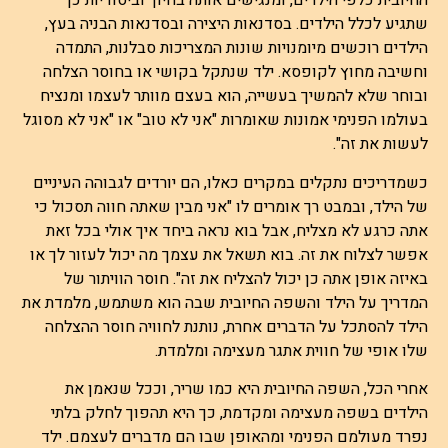
החיובית כלפי הילדים, ומנגישים אותה בחיוך וביסודיות כך
שתגיע לכלל הילדים. בסדנאות היצירה ובסדנאות הבניה בעץ,
הילדים רוכשים מיומנויות שונות המצריכות סבלנות, התמדה
וחשיבה מחוץ לקופסא. ילד שנתקל בקושי או בחוסר הצלחה
ובוחר שלא להמשיך בעשייה, הוא בעצם מוותר לעצמו ומנציח
בעולמו הפנימי אמונות שאומרות "אני לא טוב" או "אני לא מסוגל
לעשות את זה".
כשמדריכים נתקלים במקרים כאלו, הם יורדים לגבוהה העיניים
של הילד, ובמבט רך אומרים לו "אני מבין שאתה חווה תסכול כי
אתה כרגע לא מצליח, אבל בוא נראה ביחד איך אולי בכל זאת
אפשר לצלוח את זה. בוא תשאל את עצמך מה יכול לעזור לך או
באיזה אופן אתה כן יכול להצליח את זה". חוסר הוויתור של
המדריך על הילד והשפה החיובית שבה הוא משתמש, מלמדת את
הילד להסתכל על הדברים אחרת, נותנת לחוויה חוסר ההצלחה
שלו אופי של חווית אתגר מעצימה ומלמדת.
אחרי הכל, השפה החיובית היא כמו שריר, וככל שנאמן את
הילדים בשפה מעצימה ומקדמת, כך היא תהפוך לחלק בלתי
נפרד מעולמם הפנימי ומהאופן שבו הם מדברים לעצמם. ילד