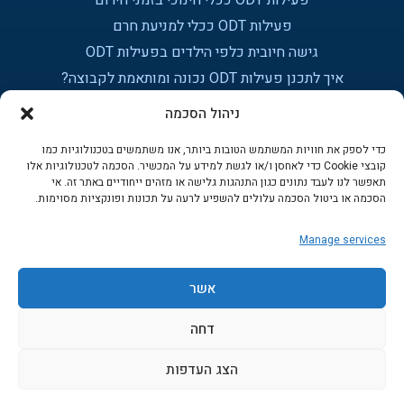
פעילות ODT ככלי חינוכי בזמני חירום
פעילות ODT ככלי למניעת חרם
גישה חיובית כלפי הילדים בפעילות ODT
איך לתכנן פעילות ODT נכונה ומותאמת לקבוצה?
כוחה של פעילות ODT
ניהול הסכמה
התמודדות עם רגשות אצל הילדים בפעילות ODT
כדי לספק את חוויות המשתמש הטובות ביותר, אנו משתמשים בטכנולוגיות כמו
מה אנחנו כמדריכי ODT יכולים ללמוד על עצמנו
קובצי Cookie כדי לאחסן ו/או לגשת למידע על המכשיר. הסכמה לטכנולוגיות אלו
תאפשר לנו לעבד נתונים כגון התנהגות גלישה או מזהים ייחודיים באתר זה. אי
אודות
הסכמה או ביטול הסכמה עלולים להשפיע לרעה על תכונות ופונקציות מסוימות.
הצוות שלנו
Manage services
המלצות מלקוחות
אשר
בלוג
דרושים
דחה
פעילות בזום לילדים
הצג העדפות