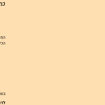
כמ
הכי
בשא
לדו