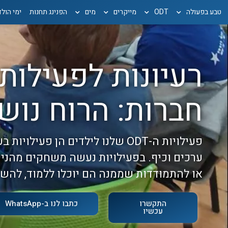
טבע בפעולה
ODT
מייקרים
מים
הפנינג תחנות
ימי הול
חברות: הרוח נוש
פעילויות ה-ODT שלנו לילדים הן פעי
ערכים וכיף. בפעילויות נעשה משחקים מהני
או להתמודדות שממנה הם יוכלו ללמוד, להש
התקשרו
כתבו לנו ב-WhatsApp
עכשיו