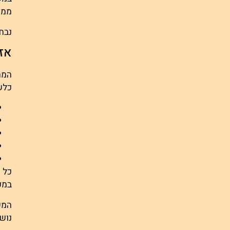
ממספר 
נבח
אז
המת
כלשה
כל מ
במע
המש
נושב