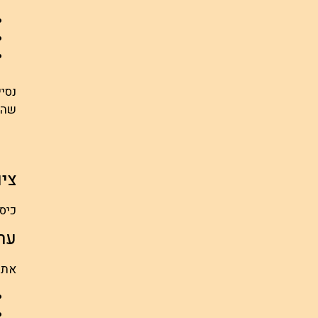
נסי
שהמ
ציו
כיס
ער
את 