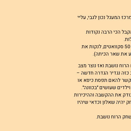
ז המעגל נכון לגבי, עליי
ל הכי הרבה נקודות
ות.
המשימה יכולה להיות לעשות הצגה לכיתה בנושא שהם יבחרו, לעשות 50 סקוואטים, לנקות את
 את שאר הכיתה).
הרוח נושבת ואז נוצר מצב
 כזה נגדיר הגדרה חדשה –
קשר להאם תפסת כיסא או
ילדים שעושים "בכוונה".
בודק את ההקשבה וההיכירות
יהיה שאלון וכדאי שיהיו
חק הרוח נושבת.