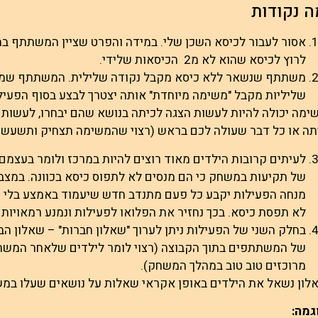
ה נקודות
אסור לעבור לכיסא השכן שלי. במידה והפרט שציין המשתתף במרכ
לרוץ לכיסא שהוא לא מ2 הכיסאות שלידי.
משתתף שנשאר ללא כיסא מקבל נקודה שלילית. המשתתף שמקב
שליליות מקבל "משימה מיוחדת" אותה יצטרך לבצע בסוף הפעיל
תה או כל דבר שעולה לכם בראש (רצוי שהמשימה תצחיק ותשעשע
לעיתים קרובות הילדים מאוד רוצים להיות במרכז ולומר בעצמם 
של תקיעות במשחק כי הם מנסים לא לתפוס כיסא בכוונה. במצב
מנחה הפעילות יקבע כל פעם מתנדב חדש שיעמוד באמצע בלי 
לא תפסת כיסא. בכך נחזיר את הפלואו לפעילות ונמנע רמאויות ו
בחלק השני של הפעילות ניתן לערוך "שאלון חברות" – שאלון ה
של המשתתפים בתוך הקבוצה (רצוי לומר לילדים שלאחר המשחק 
מרוכזים טוב טוב במהלך המשחק).
לון נשאל את הילדים באופן אקראי שאלות על נושאים שעלו במש
גמה: