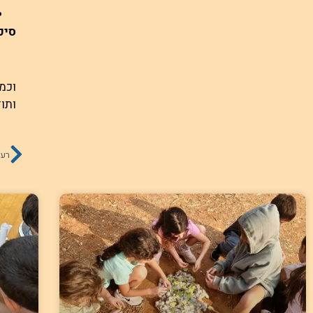
סיכ
וכמ
ותו
רעיונות 