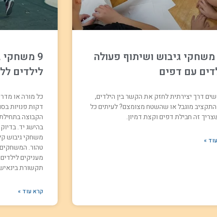
1 משחקי גיבוש ושיתוף פעולה
9 משחקי 
דים עם דפים
לילדים ללא
ים דרך יצירתית לחזק את הקשר בין הילדים,
כל מורה או מדרי
התקציב מוגבל או שהשטח מצומצם? לעיתים כל
דקות פנויות בסוף
צריך זה חבילת דפים וקצת דמיון.
הקבוצה בתחילת פ
משחקי גיבוש קל
וד »
טהור. המשחקים 
מעניקים לילדים כ
תקשורת בינאישי
קרא עוד »