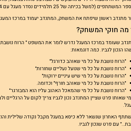
המשתתפים (למשל בכיתה של 25 תלמידים נסדר מעגל עם 24 כיסאות).
ר מתנדב ראשון שיפתח את המשחק, המתנדב יעמוד במרכז המעגל ו
 מה חוקי המשחק?
נדב שעומד במרכז המעגל נדרש לומר את המשפט " הרוח נושבת על
ו הנכון לגביו. כמה דוגמאות:
"הרוח נושבת על כל מי שאוהב כדורגל"
"הרוח נושבת על כל מי שנועל נעליים שחורות"
"הרוח נושבת על כל מי שיש עיניים ירוקות"
"הרוח נושבת על כל מי שאוהב חורף" וכדומה.
"הרוח נושבת על כל מי שהמאכל האהוב עליו הוא המבורגר"
י שאותו פרט שציין המתנדב נכון לגביו צריך לקום על הרגליים ו
גל.
תתף האחרון שנשאר ללא כיסא במעגל מקבל נקודה שלילית והוא
ת…" עם פרט שנכון לגביו.